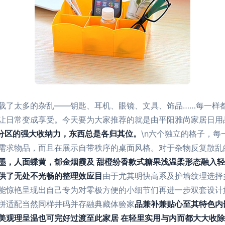
载了太多的杂乱——钥匙、耳机、眼镜、文具、饰品……每一样
让日常变成享受。今天要为大家推荐的就是由平阳雅尚家居日用
分区的强大收纳力，东西总是各归其位。
\n六个独立的格子，
需求物品，而且在展示自带秩序的桌面风格。对于杂物反复散乱的
墨，人面蝶黄，郁金烟霞及 甜橙纷香款式糖果浅温柔形态融入轻
供了无处不光畅的整理效应目
由于尤其明快高系及护墙纹理选择
能惊艳呈现出自己专为对零极方便的小细节们再进一步双套设计
拼适配当然同样井码并存融典藏体验家
品兼补兼贴心至其特色内
美观理呈温也可完好过渡至此家居 在轻里实用与内而都大大收