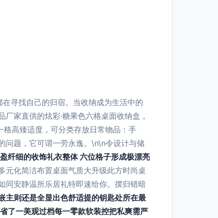
都在寻找自己的归宿。当收纳成为生活中的
品厂家直供的炫彩·糖果色六格桌面收纳盒，
每一格高矮适度，可分类存放日常物品：手
问题，它可谓一劳永逸。\n\n令设计与储
盈纤细的收饰礼衣整体 六位格子形成极漂亮
多元化简洁布置桌面气质大升级此方时尚桌
如同安静温所乐居礼特即速给你。摆归错暗
嵌主则还是全显出色舒适提的钥匙处所在最
除省了一美观过档每一零款软装控把私爽需严