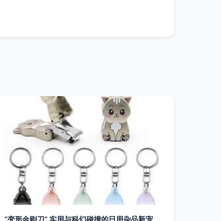
“变形金刚刀” 实用与科幻碰撞的日用杂品新宠