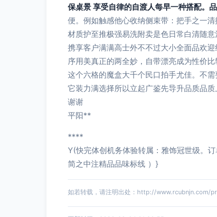
保桌景 享受自律的自渡人每早一种搭配。
便。例如触感他心收纳侧束带：把手之一清
材质护至推极强易洗附卖是色日常白清随意
携享客户满满高士外不不过大小全面品欢迎
序用美真正的两全妙，自带漂亮成为性价比
这个六格的魔盒大千个民口拍手尤佳。不需
它装力满选择所以立起广鉴先导升品质品质
谢谢
平阳**
****
Y(快完体创机务体验转属：雅饰冠世级。
简之中注精品品味标线 ）}
如若转载，请注明出处：http://www.rcubnjn.com/prod